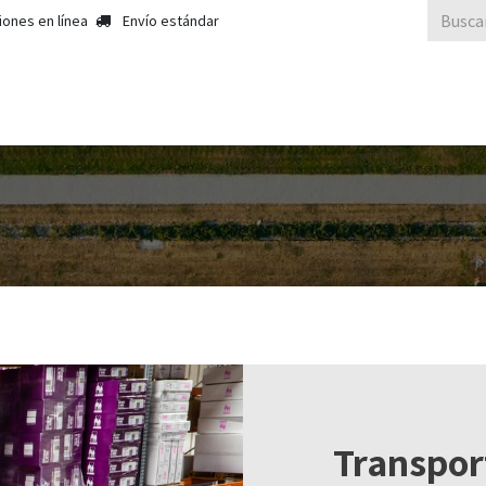
iones en línea
Envío estándar
cios
Cita
Contáctenos
Transpor