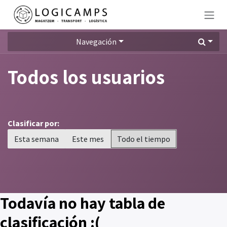
Ir al contenido
Navegación
Todos los usuarios
Clasificar por:
Esta semana
Este mes
Todo el tiempo
Todavía no hay tabla de
clasificación :(